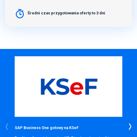
Średni czas przygotowania oferty to 3 dni
SAP Business One gotowy na KSeF