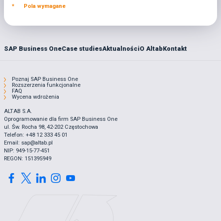
*
Pola wymagane
SAP Business One
Case studies
Aktualności
O Altab
Kontakt
Poznaj SAP Business One
Rozszerzenia funkcjonalne
FAQ
Wycena wdrożenia
ALTAB S.A.
Oprogramowanie dla firm SAP Business One
ul. Św. Rocha 98, 42-202 Częstochowa
Telefon: +48 12 333 45 01
Email: sap@altab.pl
NIP: 949-15-77-451
REGON: 151395949