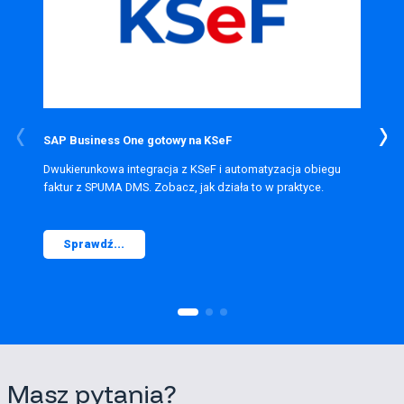
SAP Business One gotowy na KSeF
Dwukierunkowa integracja z KSeF i automatyzacja obiegu
faktur z SPUMA DMS. Zobacz, jak działa to w praktyce.
Sprawdź...
Masz pytania?